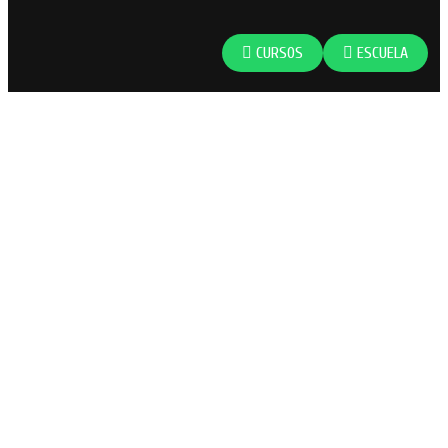
CURSOS
ESCUELA
SÍGUENOS
Cursos: +34 699 56 49 20
Escuela: +34 680 91 56 97